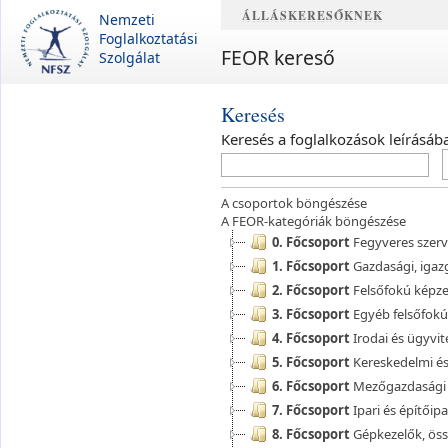
ÁLLÁSKERESŐKNEK
Nemzeti
Foglalkoztatási
FEOR kereső
Szolgálat
Keresés
Keresés a foglalkozások leírásáb
A csoportok böngészése
A FEOR-kategóriák böngészése
0. Főcsoport
Fegyveres szerv
1. Főcsoport
Gazdasági, igazg
2. Főcsoport
Felsőfokú képze
3. Főcsoport
Egyéb felsőfokú
4. Főcsoport
Irodai és ügyvit
5. Főcsoport
Kereskedelmi és 
6. Főcsoport
Mezőgazdasági é
7. Főcsoport
Ipari és építőip
8. Főcsoport
Gépkezelők, öss