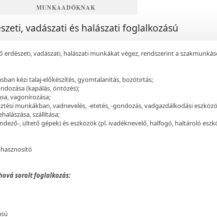
MUNKAADÓKNAK
zeti, vadászati és halászati foglalkozású
 erdészeti, vadászati, halászati munkákat végez, rendszerint a szakmunkáso
ásban kézi talaj-előkészítés, gyomtalanítás, bozótirtás;
ondozása (kapálás, öntözés);
sa, vagonírozása;
tési munkákban, vadnevelés, -etetés, -gondozás, vadgazdálkodási eszközök
halászása, szállítása;
ndező-, ültető gépek) és eszközök (pl. ivadéknevelő, halfogó, haltároló eszk
-hasznosító
ová sorolt foglalkozás:
ású