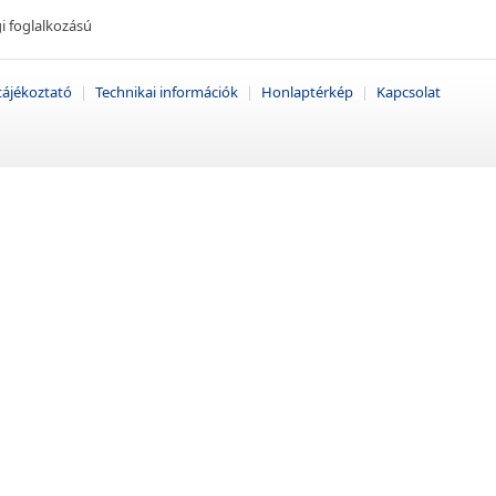
 foglalkozású
tájékoztató
|
Technikai információk
|
Honlaptérkép
|
Kapcsolat