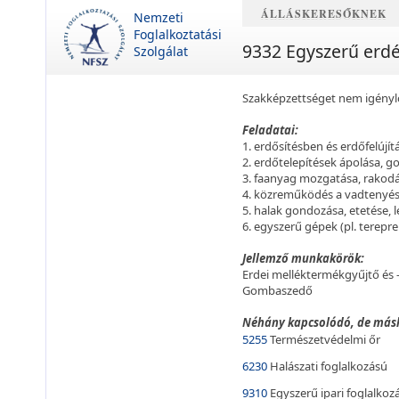
ÁLLÁSKERESŐKNEK
Nemzeti
Foglalkoztatási
9332 Egyszerű erdés
Szolgálat
Szakképzettséget nem igénylő
Feladatai:
1. erdősítésben és erdőfelújít
2. erdőtelepítések ápolása, g
3. faanyag mozgatása, rakodá
4. közreműködés a vadtenyész
5. halak gondozása, etetése, le
6. egyszerű gépek (pl. terepre
Jellemző munkakörök:
Erdei melléktermékgyűjtő és 
Gombaszedő
Néhány kapcsolódó, de másh
5255
Természetvédelmi őr
6230
Halászati foglalkozású
9310
Egyszerű ipari foglalkoz