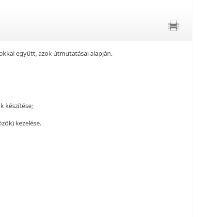
kkal együtt, azok útmutatásai alapján.
 készítése;
özök) kezelése.